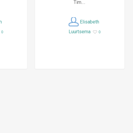
Tim.…
h
Elisabeth
Luurtsema
0
0