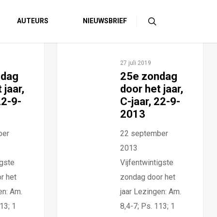
AUTEURS
NIEUWSBRIEF
27 juli 2019
ndag
25e zondag
 jaar,
door het jaar,
22-9-
C-jaar, 22-9-
2013
ber
22 september
2013
igste
Vijfentwintigste
r het
zondag door het
en: Am.
jaar Lezingen: Am.
13; 1
8,4-7; Ps. 113; 1