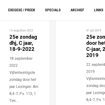
EXEGESE / PREEK
SPECIALS
ARCHIEF
LINKS
13 augustus 2022
31 juli 2019
25e zondag
25e zo
dhj, C jaar,
door het
18-9-2022
C-jaar, 
2019
18 september
22 septem
2022
2019
Vijfentwintigste
Vijfentwint
zondag door het
zondag doo
jaar Lezingen: Am.
jaar Lezing
8,4-7; Ps. 113; 1
8,4-7; Ps. 1
Tim.…