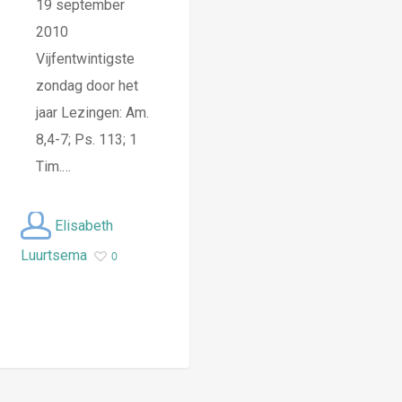
19 september
2010
Vijfentwintigste
zondag door het
jaar Lezingen: Am.
8,4-7; Ps. 113; 1
Tim.…
Elisabeth
Luurtsema
0