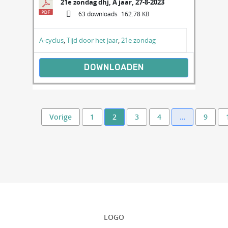
21e zondag dhj, A jaar, 27-8-2023
63 downloads
162.78 KB
A-cyclus
,
Tijd door het jaar
,
21e zondag
DOWNLOADEN
Vorige
1
2
3
4
…
9
LOGO